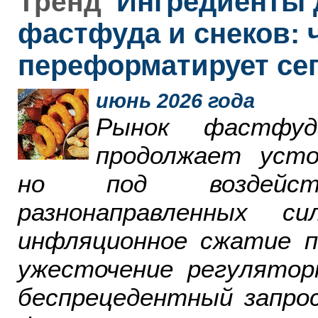
Ингредиенты 
Тренд
фастфуда и снеков: 
переформатирует се
июнь 2026 года
Рынок фастфу
продолжает усто
но под воздейст
разнонаправленных 
инфляционное сжатие п
ужесточение регулятор
беспрецедентный запро