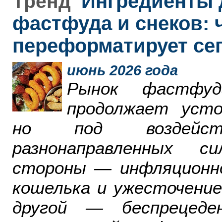
Ингредиенты 
Тренд
фастфуда и снеков: 
переформатирует се
июнь 2026 года
Рынок фастфу
продолжает усто
но под воздейст
разнонаправленных с
стороны — инфляционн
кошелька и ужесточение
другой — беспрецеде