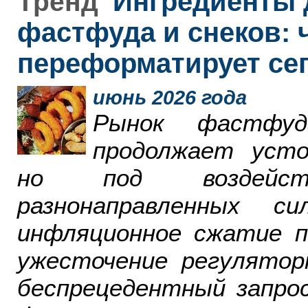
Ингредиенты 
Тренд
фастфуда и снеков: 
переформатирует се
июнь 2026 года
Рынок фастфу
продолжает усто
но под воздейст
разнонаправленных 
инфляционное сжатие п
ужесточение регулятор
беспрецедентный запро